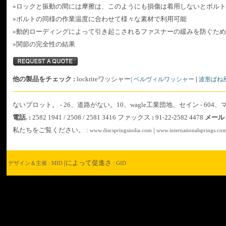
»
ロックと振動の間には摩擦は、このようにも損傷は着用しないとボルト
»
ボルトの同様の作業温度に合わせて様々な素材で利用可能
»
動的ローディングによって引き起こされるファスナーの緩みを防ぐため
»
関節の完全性の結果
他の製品をチェック
:
lockriteワッシャー
|
|
ベルヴィルワッシャー
波形ばね
ないプロット。 - 26、道路がない。10、wagle工業団地、セイン - 60
電話
. :
2582 1941 / 2508 / 2581 3416
ファックス
:
91-22-2582 4478
メール
私たちをご覧ください。
:
|
www.discspringsindia.com
www.internationalsprings.co
|
によって促進さ
デザイン＆主催
: MID
: GID