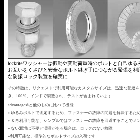
lockriteワッシャーは振動や変動荷重時のボルトと自
お互いをくさびと安全なボルト継ぎ手につながる緊張を利用して
な防振ロック装置を確実に
その特徴は、リクエストで利用可能なカスタムサイズは、迅速な配達を
き、100％、インドで製造され、テストが含まれています
advantagesâと他のものに比べて機能
»
ゆるみボルトで固定するため、ファスナーの故障の問題を解決するた
»
＆再利用可能な、シンプルではファスナーの故障を回避することでメ
»
ない潤滑は不要と潤滑がある場合は、ロックのない故障
»
利用可能な、標準的なボルトサイズの入荷です